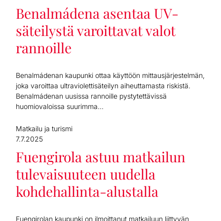
Benalmádena asentaa UV-
säteilystä varoittavat valot
rannoille
Benalmádenan kaupunki ottaa käyttöön mittausjärjestelmän,
joka varoittaa ultraviolettisäteilyn aiheuttamasta riskistä.
Benalmádenan uusissa rannoille pystytettävissä
huomiovaloissa suurimma...
Matkailu ja turismi
7.7.2025
Fuengirola astuu matkailun
tulevaisuuteen uudella
kohdehallinta-alustalla
Fuengirolan kaupunki on ilmoittanut matkailuun liittyvän