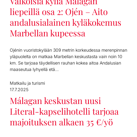
Valkoisia kyliä Málagan
liepeillä osa 2: Ojén – Aito
andalusialainen kyläkokemus
Marbellan kupeessa
Ojénin vuoristokylään 309 metrin korkeudessa merenpinnan
yläpuolelta on matkaa Marbellan keskustasta vain noin 10
km. Se tarjoaa täydellisen rauhan kokea aitoa Andalusian
maaseutua lyhyellä etä...
Matkailu ja turismi
17.7.2025
Málagan keskustan uusi
Literal-kapselihotelli tarjoaa
majoituksen alkaen 35 €/yö