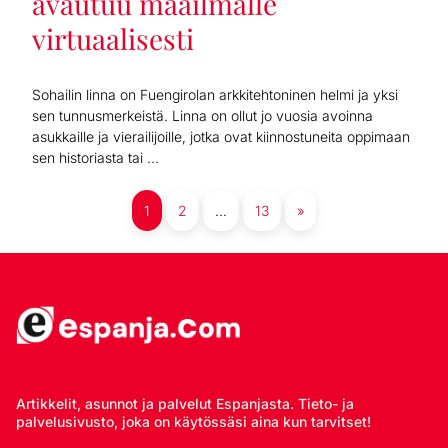
avautuu maailmalle
virtuaalisesti
Sohailin linna on Fuengirolan arkkitehtoninen helmi ja yksi
sen tunnusmerkeistä. Linna on ollut jo vuosia avoinna
asukkaille ja vierailijoille, jotka ovat kiinnostuneita oppimaan
sen historiasta tai ...
1
2
…
13
»
Artikkelit, asunnot ja palvelut Espanjasta. Tieto- ja
palvelusivusto, joka on käytössäsi aina kun tarvitset!