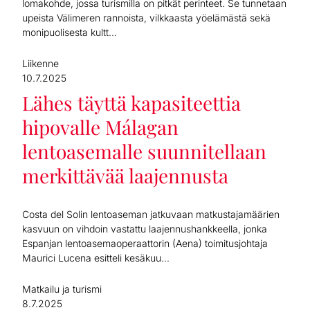
lomakohde, jossa turismilla on pitkät perinteet. Se tunnetaan
upeista Välimeren rannoista, vilkkaasta yöelämästä sekä
monipuolisesta kultt...
Liikenne
10.7.2025
Lähes täyttä kapasiteettia
hipovalle Málagan
lentoasemalle suunnitellaan
merkittävää laajennusta
Costa del Solin lentoaseman jatkuvaan matkustajamäärien
kasvuun on vihdoin vastattu laajennushankkeella, jonka
Espanjan lentoasemaoperaattorin (Aena) toimitusjohtaja
Maurici Lucena esitteli kesäkuu...
Matkailu ja turismi
8.7.2025