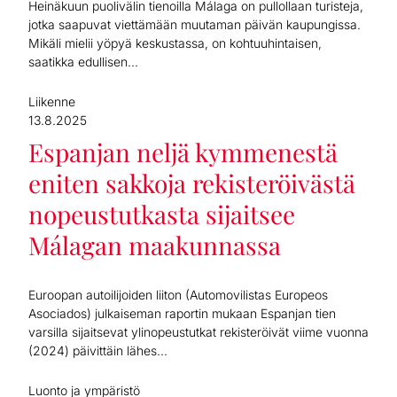
Heinäkuun puolivälin tienoilla Málaga on pullollaan turisteja,
jotka saapuvat viettämään muutaman päivän kaupungissa.
Mikäli mielii yöpyä keskustassa, on kohtuuhintaisen,
saatikka edullisen...
Liikenne
13.8.2025
Espanjan neljä kymmenestä
eniten sakkoja rekisteröivästä
nopeustutkasta sijaitsee
Málagan maakunnassa
Euroopan autoilijoiden liiton (Automovilistas Europeos
Asociados) julkaiseman raportin mukaan Espanjan tien
varsilla sijaitsevat ylinopeustutkat rekisteröivät viime vuonna
(2024) päivittäin lähes...
Luonto ja ympäristö