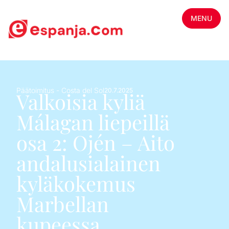
MENU
Päätoimitus - Costa del Sol
20.7.2025
Valkoisia kyliä
Málagan liepeillä
osa 2: Ojén – Aito
andalusialainen
kyläkokemus
Marbellan
kupeessa