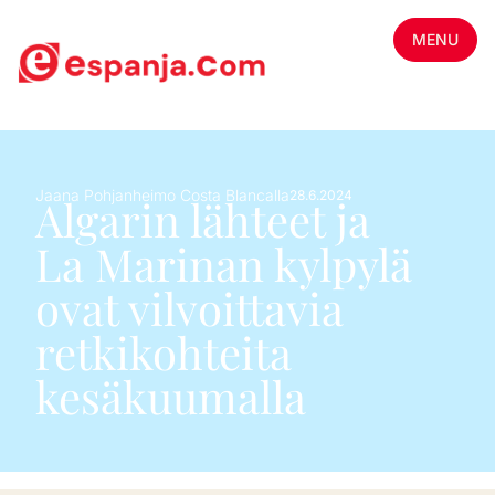
MENU
Jaana Pohjanheimo Costa Blancalla
28.6.2024
Algarin lähteet ja
La Marinan kylpylä
ovat vilvoittavia
retkikohteita
kesäkuumalla