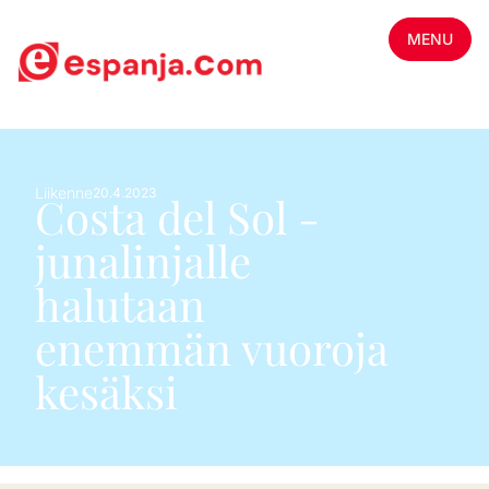
MENU
Liikenne
20.4.2023
Costa del Sol -
junalinjalle
halutaan
enemmän vuoroja
kesäksi