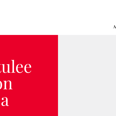
A
tulee
on
oa