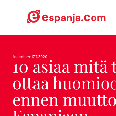
Asuminen
17.7.2020
10 asiaa mitä 
ottaa huomio
ennen muutt
Espanjaan