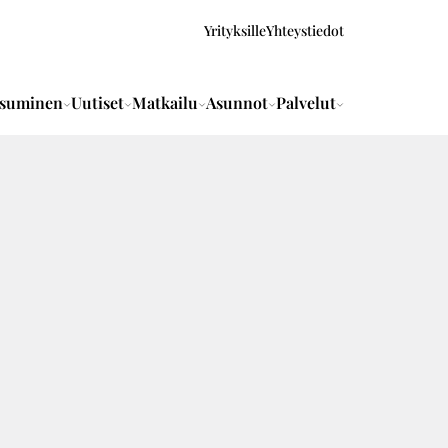
Yrityksille
Yhteystiedot
suminen
Uutiset
Matkailu
Asunnot
Palvelut