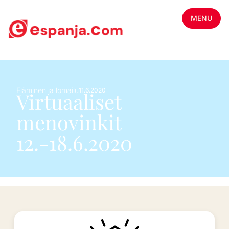
MENU
Eläminen ja lomailu
11.6.2020
Virtuaaliset
menovinkit
12.-18.6.2020