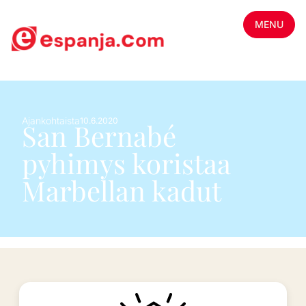
MENU
Ajankohtaista
10.6.2020
San Bernabé
pyhimys koristaa
Marbellan kadut