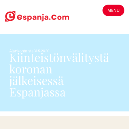
MENU
Ajankohtaista
31.5.2020
Kiinteistönvälitystä
koronan
jälkeisessä
Espanjassa