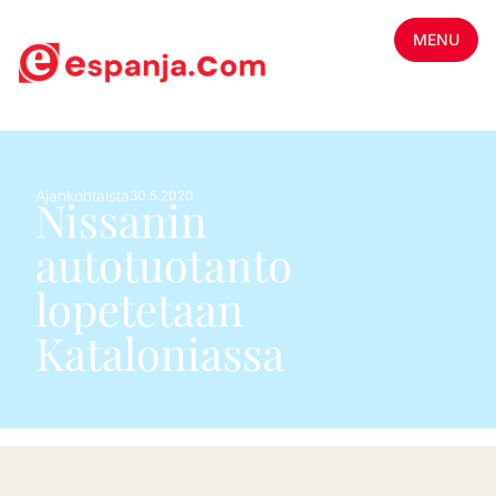
MENU
Ajankohtaista
30.5.2020
Nissanin
autotuotanto
lopetetaan
Kataloniassa