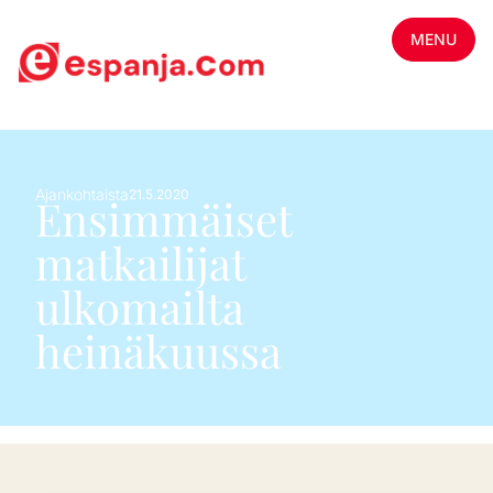
MENU
Ajankohtaista
21.5.2020
Ensimmäiset
matkailijat
ulkomailta
heinäkuussa