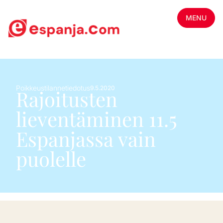
MENU
Poikkeustilannetiedotus
9.5.2020
Rajoitusten
lieventäminen 11.5
Espanjassa vain
puolelle