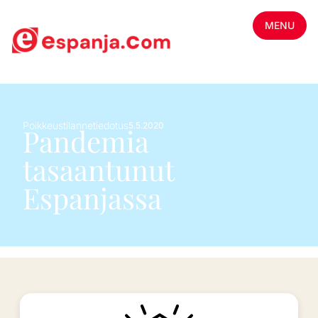
MENU
Poikkeustilannetiedotus
5.5.2020
Pandemia
tasaantunut
Espanjassa