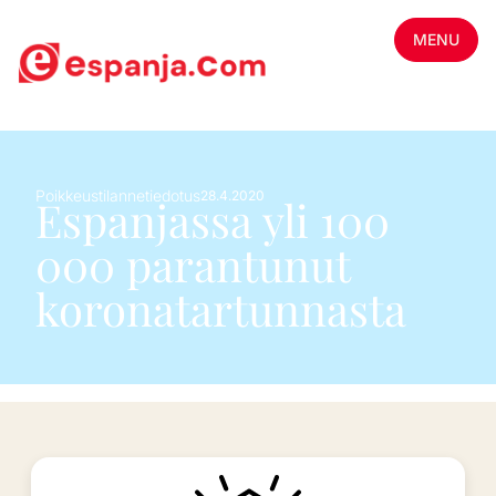
MENU
Poikkeustilannetiedotus
28.4.2020
Espanjassa yli 100
000 parantunut
koronatartunnasta