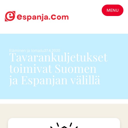
MENU
Eläminen ja lomailu
27.4.2020
Tavarankuljetukset
toimivat Suomen
ja Espanjan välillä