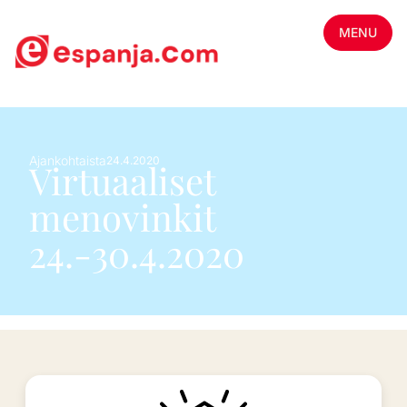
MENU
Ajankohtaista
24.4.2020
Virtuaaliset
menovinkit
24.-30.4.2020