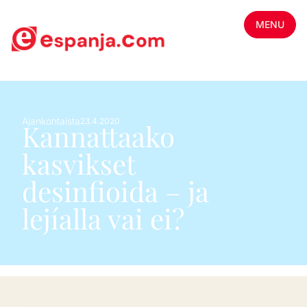
MENU
Ajankohtaista
23.4.2020
Kannattaako
kasvikset
desinfioida – ja
lejíalla vai ei?