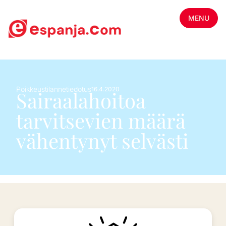
MENU
Poikkeustilannetiedotus
16.4.2020
Sairaalahoitoa
tarvitsevien määrä
vähentynyt selvästi