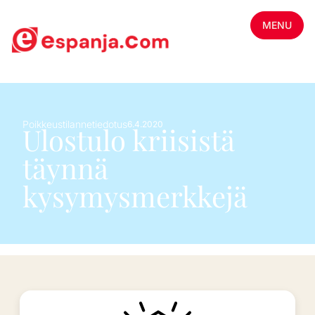
MENU
Poikkeustilannetiedotus
6.4.2020
Ulostulo kriisistä
täynnä
kysymysmerkkejä