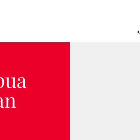
A
pua
an