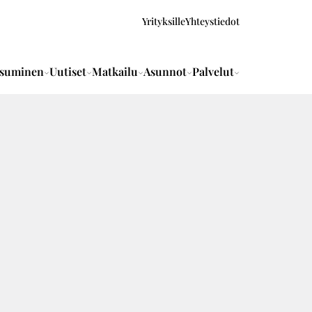
Yrityksille
Yhteystiedot
suminen
Uutiset
Matkailu
Asunnot
Palvelut