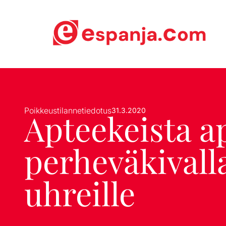
Poikkeustilannetiedotus
31.3.2020
Apteekeista a
perheväkivall
uhreille