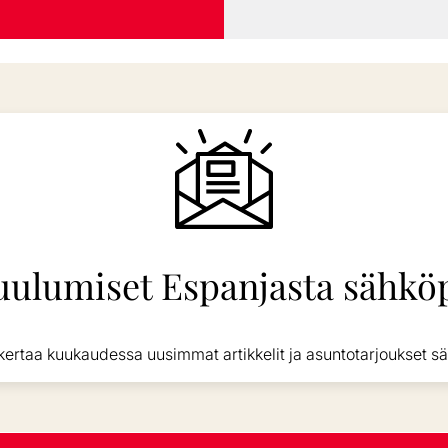
uulumiset Espanjasta sähköp
kertaa kuukaudessa uusimmat artikkelit ja asuntotarjoukset sä