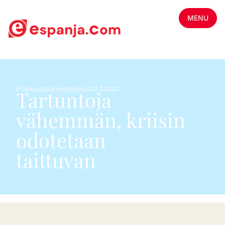
MENU
Poikkeustilannetiedotus
27.3.2020
Tartuntoja
vähemmän, kriisin
odotetaan
taittuvan