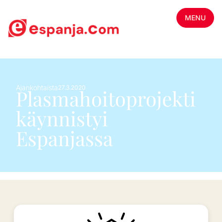
MENU
Ajankohtaista
27.3.2020
Plasmahoitoprojekti
käynnistyi
Espanjassa