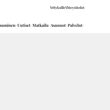
Yrityksille
Yhteystiedot
suminen
Uutiset
Matkailu
Asunnot
Palvelut