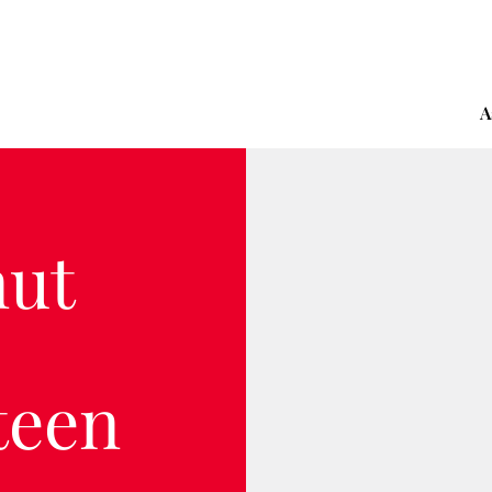
A
nut
teen