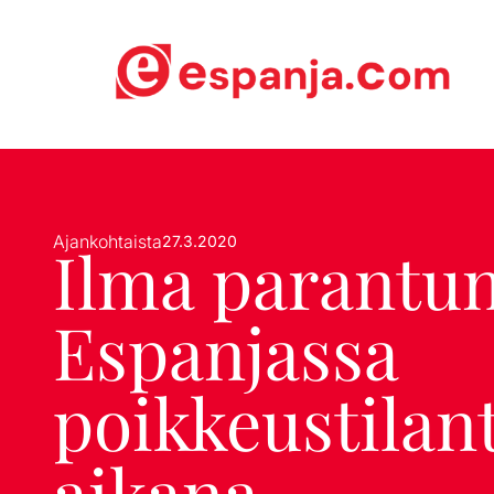
Ajankohtaista
27.3.2020
Ilma parantu
Espanjassa
poikkeustilan
aikana