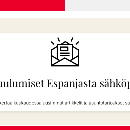
uulumiset Espanjasta sähköp
kertaa kuukaudessa uusimmat artikkelit ja asuntotarjoukset sä