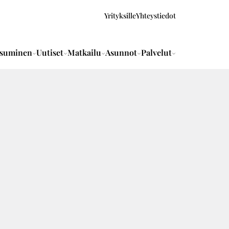
Yrityksille
Yhteystiedot
suminen
Uutiset
Matkailu
Asunnot
Palvelut