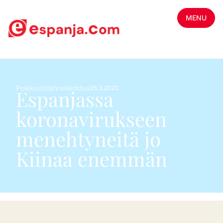
MENU
Poikkeustilannetiedotus
25.3.2020
Espanjassa
koronavirukseen
menehtyneitä jo
Kiinaa enemmän