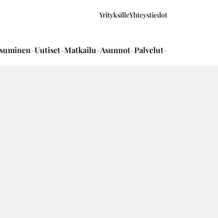
Yrityksille
Yhteystiedot
suminen
Uutiset
Matkailu
Asunnot
Palvelut