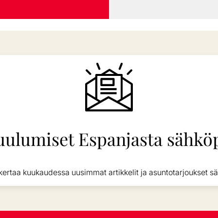
uulumiset Espanjasta sähköp
kertaa kuukaudessa uusimmat artikkelit ja asuntotarjoukset sä