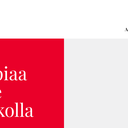
A
piaa
e
olla