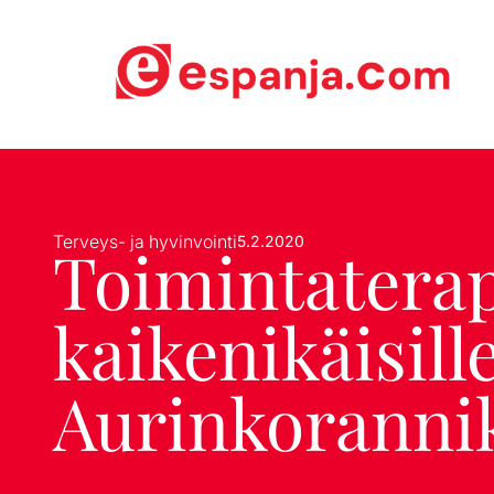
Terveys- ja hyvinvointi
5.2.2020
Toimintatera
kaikenikäisill
Aurinkorannik