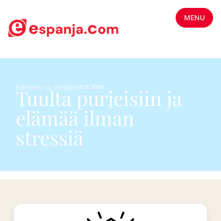
MENU
Eläminen ja lomailu
29.11.2019
Tuulta purjeisiin ja
elämää ilman
stressiä