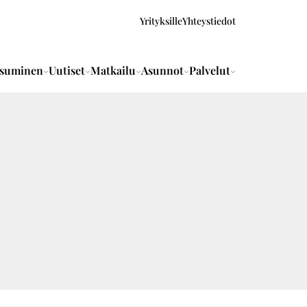
Yrityksille
Yhteystiedot
suminen
Uutiset
Matkailu
Asunnot
Palvelut