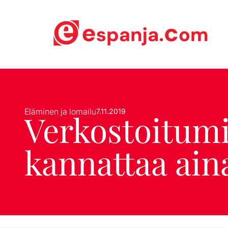
Eläminen ja lomailu
7.11.2019
Verkostoitum
kannattaa ain