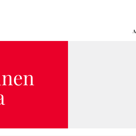
A
inen
a