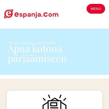
MENU
Terveys- ja hyvinvointi
2.11.2019
Apua kotona
pärjäämiseen