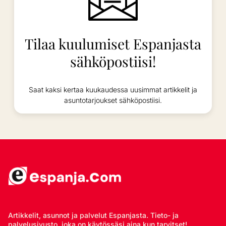
Tilaa kuulumiset Espanjasta
sähköpostiisi!
Saat kaksi kertaa kuukaudessa uusimmat artikkelit ja
asuntotarjoukset sähköpostiisi.
Artikkelit, asunnot ja palvelut Espanjasta. Tieto- ja
palvelusivusto, joka on käytössäsi aina kun tarvitset!