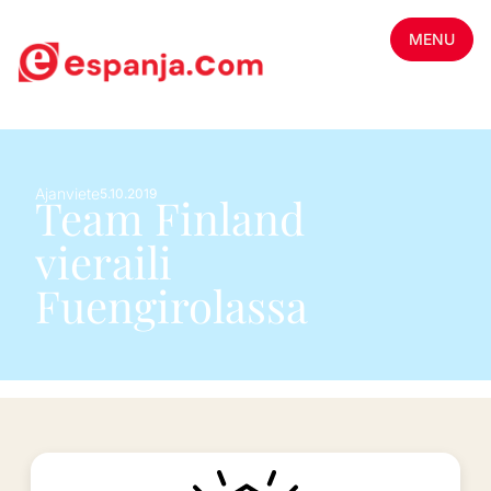
MENU
Ajanviete
5.10.2019
Team Finland
vieraili
Fuengirolassa