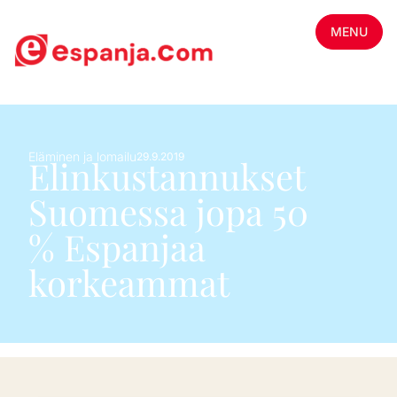
MENU
Eläminen ja lomailu
29.9.2019
Elinkustannukset
Suomessa jopa 50
% Espanjaa
korkeammat