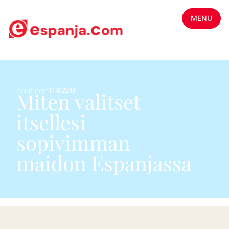
MENU
Asuminen
14.9.2019
Miten valitset
itsellesi
sopivimman
maidon Espanjassa