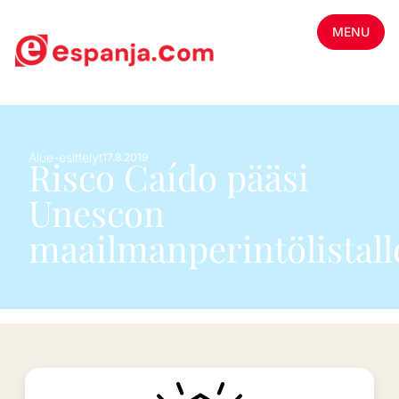
MENU
Alue-esittelyt
17.8.2019
Risco Caído pääsi
Unescon
maailmanperintölistall