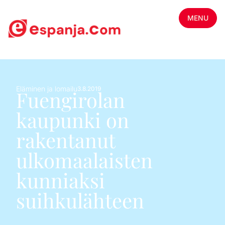
MENU
Eläminen ja lomailu
3.8.2019
Fuengirolan
kaupunki on
rakentanut
ulkomaalaisten
kunniaksi
suihkulähteen