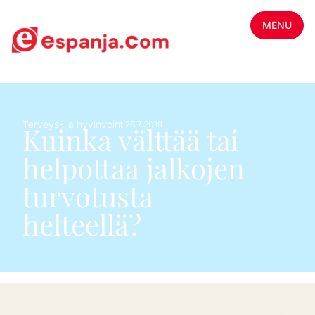
MENU
Terveys- ja hyvinvointi
28.7.2019
Kuinka välttää tai
helpottaa jalkojen
turvotusta
helteellä?