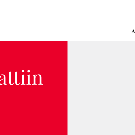
A
attiin