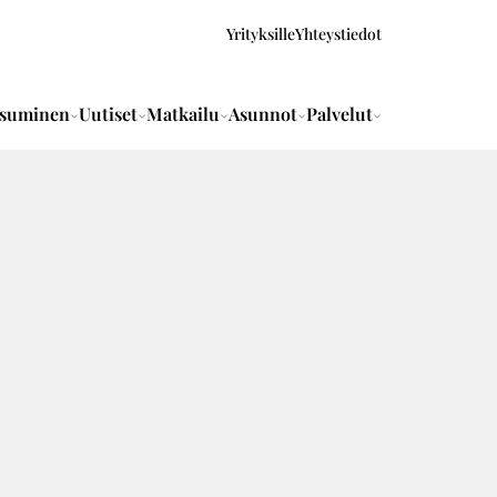
Yrityksille
Yhteystiedot
suminen
Uutiset
Matkailu
Asunnot
Palvelut