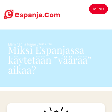
MENU
Eläminen ja lomailu
19.6.2019
Miksi Espanjassa
käytetään ”väärää”
aikaa?