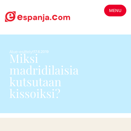
MENU
Alue-esittelyt
17.6.2019
Miksi
madridilaisia
kutsutaan
kissoiksi?