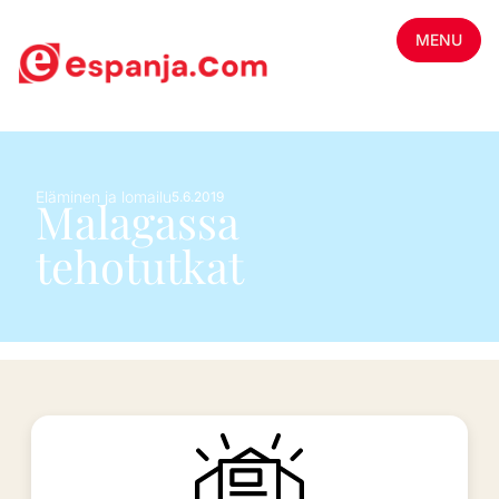
MENU
Eläminen ja lomailu
5.6.2019
Malagassa
tehotutkat