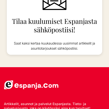
Tilaa kuulumiset Espanjasta
sähköpostiisi!
Saat kaksi kertaa kuukaudessa uusimmat artikkelit ja
asuntotarjoukset sähköpostiisi.
Artikkelit, asunnot ja palvelut Espanjasta. Tieto- ja
palvelusivusto, joka on käytössäsi aina kun tarvitset!