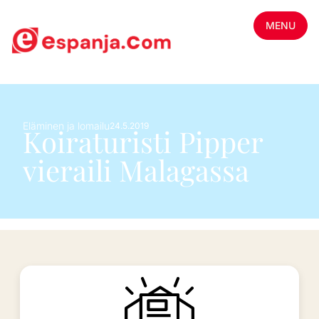
MENU
Eläminen ja lomailu
24.5.2019
Koiraturisti Pipper
vieraili Malagassa