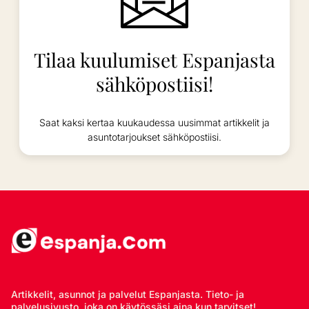
Tilaa kuulumiset Espanjasta
sähköpostiisi!
Saat kaksi kertaa kuukaudessa uusimmat artikkelit ja
asuntotarjoukset sähköpostiisi.
Artikkelit, asunnot ja palvelut Espanjasta. Tieto- ja
palvelusivusto, joka on käytössäsi aina kun tarvitset!