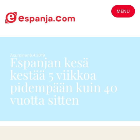
MENU
Asuminen
6.4.2019
Espanjan kesä
kestää 5 viikkoa
pidempään kuin 40
vuotta sitten