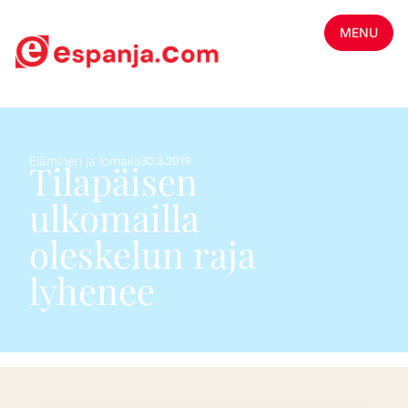
MENU
Eläminen ja lomailu
30.3.2019
Tilapäisen
ulkomailla
oleskelun raja
lyhenee