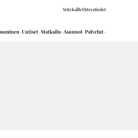
Yrityksille
Yhteystiedot
suminen
Uutiset
Matkailu
Asunnot
Palvelut