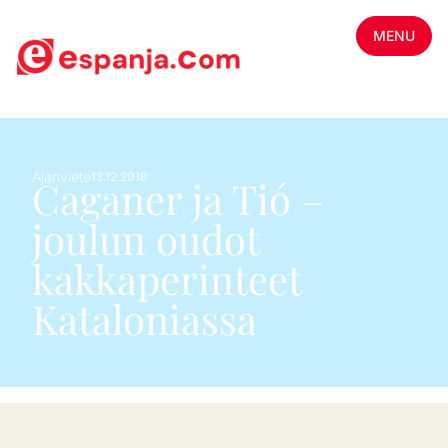
MENU
Ajanviete
13.12.2018
Caganer ja Tió –
joulun oudot
kakkaperinteet
Kataloniassa