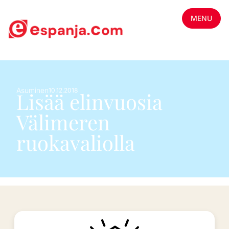
MENU
Asuminen
10.12.2018
Lisää elinvuosia
Välimeren
ruokavaliolla