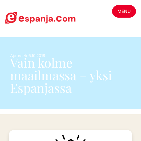
MENU
Ajanviete
5.10.2018
Vain kolme
maailmassa – yksi
Espanjassa