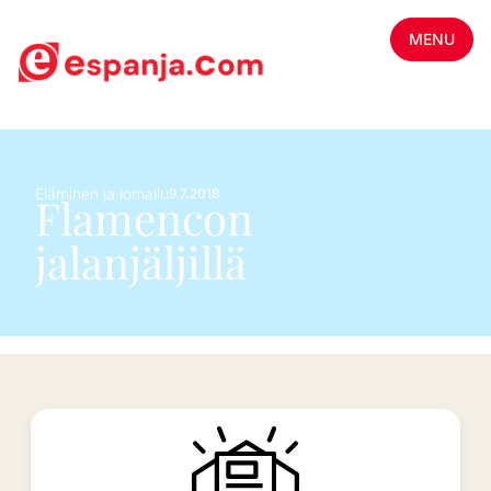
MENU
Eläminen ja lomailu
9.7.2018
Flamencon
jalanjäljillä