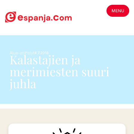
MENU
Alue-esittelyt
4.7.2018
Kalastajien ja
merimiesten suuri
juhla