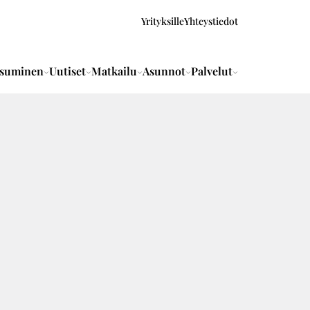
Yrityksille
Yhteystiedot
suminen
Uutiset
Matkailu
Asunnot
Palvelut