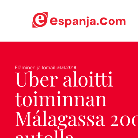
Eläminen ja lomailu
6.6.2018
Uber aloitti
toiminnan
Málagassa 20
autolla