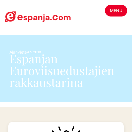
MENU
Ajanviete
4.5.2018
Espanjan
Euroviisuedustajien
rakkaustarina