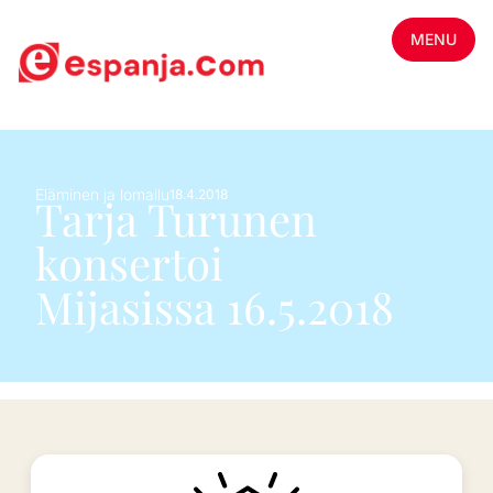
MENU
Eläminen ja lomailu
18.4.2018
Tarja Turunen
konsertoi
Mijasissa 16.5.2018